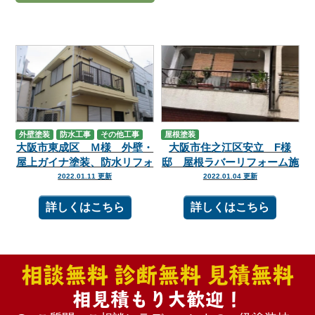
外壁塗装
防水工事
その他工事
屋根塗装
大阪市東成区 Ｍ様 外壁・
大阪市住之江区安立 F様
屋上ガイナ塗装、防水リフォ
邸 屋根ラバーリフォーム施
ーム事例
工事例
2022.01.11 更新
2022.01.04 更新
詳しくはこちら
詳しくはこちら
相談無料 診断無料 見積無料
相見積もり大歓迎！