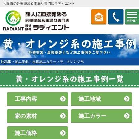
大阪市の外壁塗装＆雨漏り専門店ラディエント
MENU
黄・オレンジ系の施工事例
外壁塗装・屋根塗替えなど施工事例をご覧下さい
HOME
>
施工事例
>
屋根施工カラー
>
黄・オレンジ系
黄・オレンジ系の施工事例一覧
工事内容
施工地域
家の素材
施工カラー
施工価格