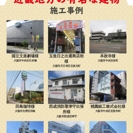
施工事例
国立文楽劇場様
玉造日之出通商店街
本政寺様
大阪市中央区日本橋
様
大阪市中央区谷町
大阪市天王寺区玉造元町
田島珈琲様
西成消防署津守出張
桃園紙工株式会社様
大阪市生野区田島
所様
大阪市中央区安堂寺町
大阪市西成区津守