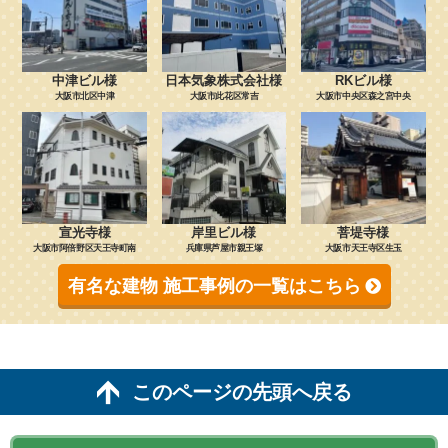
中津ビル様
日本気象株式会社様
RKビル様
大阪市北区中津
大阪市此花区常吉
大阪市中央区森之宮中央
宣光寺様
岸里ビル様
菩堤寺様
大阪市阿倍野区天王寺町南
兵庫県芦屋市親王塚
大阪市天王寺区生玉
有名な建物 施工事例の一覧はこちら
このページの先頭へ戻る