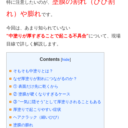
塗膜の割れ（ひび割
特に注意したいのが、
れ）や膨れ
です。
今回は、あまり知られていない
“中塗りが厚すぎることで起こる不具合”
について、現場
目線で詳しく解説します。
Contents
[
hide
]
そもそも中塗りとは？
なぜ厚塗りが割れにつながるのか？
① 表面だけ先に乾くから
② 塗膜が硬くなりすぎるケース
③ “一気に隠そう”として厚塗りされることもある
厚塗りで起こりやすい症状
ヘアクラック（細いひび）
塗膜の膨れ