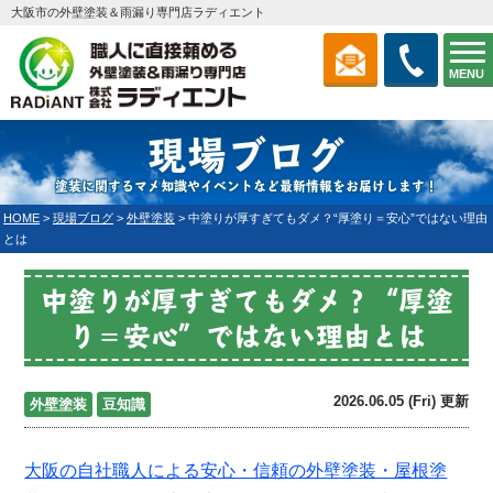
大阪市の外壁塗装＆雨漏り専門店ラディエント
MENU
現場ブログ
塗装に関するマメ知識やイベントなど最新情報をお届けします！
HOME
>
現場ブログ
>
外壁塗装
>
中塗りが厚すぎてもダメ？“厚塗り＝安心”ではない理由
とは
中塗りが厚すぎてもダメ？“厚塗
り＝安心”ではない理由とは
2026.06.05 (Fri) 更新
外壁塗装
豆知識
大阪の自社職人による安心・信頼の外壁塗装・屋根塗