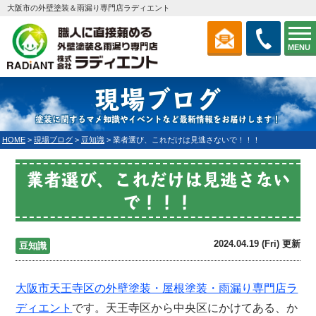
大阪市の外壁塗装＆雨漏り専門店ラディエント
MENU
現場ブログ
塗装に関するマメ知識やイベントなど最新情報をお届けします！
HOME
>
現場ブログ
>
豆知識
>
業者選び、これだけは見逃さないで！！！
業者選び、これだけは見逃さない
で！！！
2024.04.19 (Fri) 更新
豆知識
大阪市天王寺区の外壁塗装・屋根塗装・雨漏り専門店
ラ
ディエント
です。天王寺区から中央区にかけてある、か