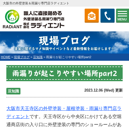
大阪市の外壁塗装＆雨漏り専門店ラディエント
MENU
現場ブログ
塗装に関するマメ知識やイベントなど最新情報をお届けします！
HOME
>
現場ブログ
>
豆知識
>
雨漏りが起こりやすい場所part2
雨漏りが起こりやすい場所part2
2023.12.06 (Wed) 更新
豆知識
大阪市天王寺区の外壁塗装・屋根塗装・雨漏り専門店
ラ
ディエント
です。天王寺区から中央区にかけてある空堀
通商店街の入り口に外壁塗装の専門のショールームがあ