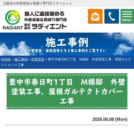
大阪市の外壁塗装＆雨漏り専門店ラディエント
MENU
施工事例
外壁塗装・屋根塗替えなど施工事例をご覧下さい
HOME
>
施工事例
>
外壁塗装
>
豊中市春日町1丁目 M様邸 外壁塗装工事、屋根ガルテ
クトカバー工事
豊中市春日町1丁目 M様邸 外壁
塗装工事、屋根ガルテクトカバー
工事
2026.06.08 (Mon)