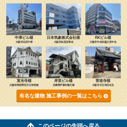
中津ビル様
日本気象株式会社様
RKビル様
大阪市北区中津
大阪市此花区常吉
大阪市中央区森之宮中央
宣光寺様
岸里ビル様
菩堤寺様
大阪市阿倍野区天王寺町南
兵庫県芦屋市親王塚
大阪市天王寺区生玉
有名な建物 施工事例の一覧はこちら
このページの先頭へ戻る