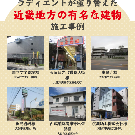
ラディエントが塗り替えた
近畿地方の有名な建物
施工事例
国立文楽劇場様
玉造日之出通商店街
本政寺様
大阪市中央区日本橋
様
大阪市中央区谷町
大阪市天王寺区玉造元町
田島珈琲様
西成消防署津守出張
桃園紙工株式会社様
大阪市生野区田島
所様
大阪市中央区安堂寺町
大阪市西成区津守