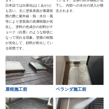
日本語では白亜化(はくあか)と
下し、内部への水分の浸入が懸
も言い、主に塗装表面が暴露状
念されます。
態の際に紫外線・熱・水分・風
等により塗装面の表層樹脂が劣
化し、塗料の色成分の顔料がチ
ョーク（白墨）のような粉状に
なって現れる現象。塗膜の樹脂
が劣化して、顔料が析出してい
る状態です。
屋根施工前
ベランダ施工前