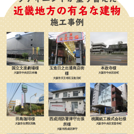
近畿地方の有名な建物
施工事例
国立文楽劇場様
玉造日之出通商店街
本政寺様
大阪市中央区日本橋
様
大阪市中央区谷町
大阪市天王寺区玉造元町
田島珈琲様
西成消防署津守出張
桃園紙工株式会社様
大阪市生野区田島
所様
大阪市中央区安堂寺町
大阪市西成区津守