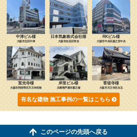
中津ビル様
日本気象株式会社様
RKビル様
大阪市北区中津
大阪市此花区常吉
大阪市中央区森之宮中央
宣光寺様
岸里ビル様
菩堤寺様
大阪市阿倍野区天王寺町南
兵庫県芦屋市親王塚
大阪市天王寺区生玉
有名な建物 施工事例の一覧はこちら
このページの先頭へ戻る