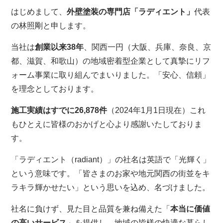
はじめまして、
外壁塗装の専門店「ラディエント」
代表
の林照剛と申します。
当社は
創業以来38年
、関西一円（大阪、兵庫、奈良、京
都、滋賀、和歌山）の地域密着型企業として真摯にリフ
ォーム事業に取り組んでまいりました。「安心、信頼」
を理念としております。
施工実績はすでに26,878件
（2024年1月1日現在）これ
もひとえに皆様のおかげと心より感謝いたしておりま
す。
「ラディエント（radiant）」の社名は英語で「光輝く」
という意味です。「皆さまのお家や地元関西の街並をキ
ラキラ輝かせたい」という思いを込め、名づけました。
社名に負けず、見た目と品質を兼ね備えた「
本当に価値
の高いサービス
」を提供し、地域の皆様の快適な暮らし