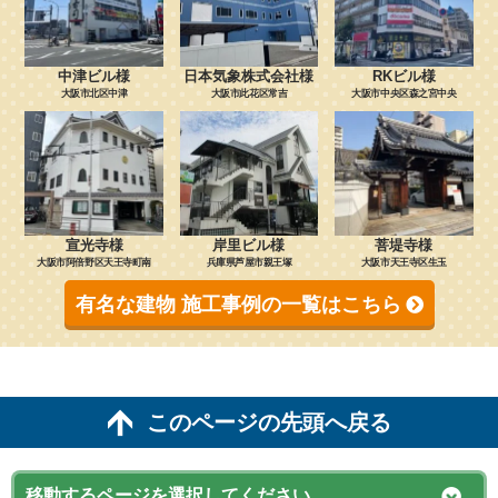
中津ビル様
日本気象株式会社様
RKビル様
大阪市北区中津
大阪市此花区常吉
大阪市中央区森之宮中央
宣光寺様
岸里ビル様
菩堤寺様
大阪市阿倍野区天王寺町南
兵庫県芦屋市親王塚
大阪市天王寺区生玉
有名な建物 施工事例の一覧はこちら
このページの先頭へ戻る