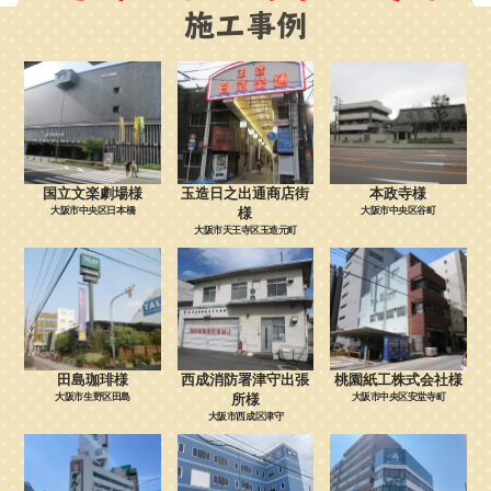
施工事例
国立文楽劇場様
玉造日之出通商店街
本政寺様
大阪市中央区日本橋
様
大阪市中央区谷町
大阪市天王寺区玉造元町
田島珈琲様
西成消防署津守出張
桃園紙工株式会社様
大阪市生野区田島
所様
大阪市中央区安堂寺町
大阪市西成区津守