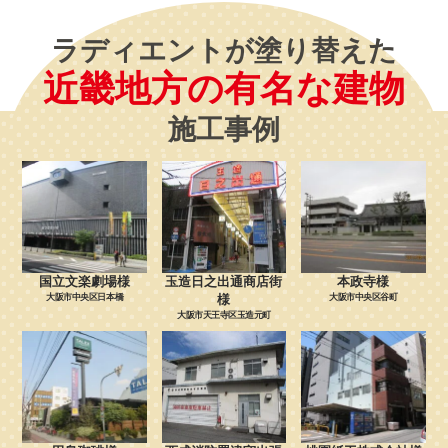
ラディエントが塗り替えた
近畿地方の有名な建物
施工事例
国立文楽劇場様
玉造日之出通商店街
本政寺様
大阪市中央区日本橋
様
大阪市中央区谷町
大阪市天王寺区玉造元町