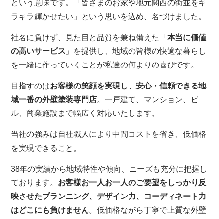
という意味です。「皆さまのお家や地元関西の街並をキ
ラキラ輝かせたい」という思いを込め、名づけました。
社名に負けず、見た目と品質を兼ね備えた「
本当に価値
の高いサービス
」を提供し、地域の皆様の快適な暮らし
を一緒に作っていくことが私達の何よりの喜びです。
目指すのは
お客様の笑顔を実現し、安心・信頼できる地
域一番の外壁塗装専門店
。一戸建て、マンション、ビ
ル、商業施設まで幅広く対応いたします。
当社の強みは自社職人により中間コストを省き、低価格
を実現できること。
38年の実績から地域特性や傾向、ニーズも充分に把握し
ております。
お客様お一人お一人のご要望をしっかり反
映させたプランニング、デザイン力、コーディネート力
はどこにも負けません
。低価格ながら丁寧で上質な外壁