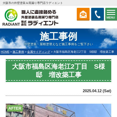
大阪市の外壁塗装＆雨漏り専門店ラディエント
MENU
施工事例
外壁塗装・屋根塗替えなど施工事例をご覧下さい
HOME
>
施工事例
>
金属サイディング
>
大阪市福島区海老江2丁目 S様邸 増改築工事
大阪市福島区海老江2丁目 S様
邸 増改築工事
2025.04.12 (Sat)
AFTER