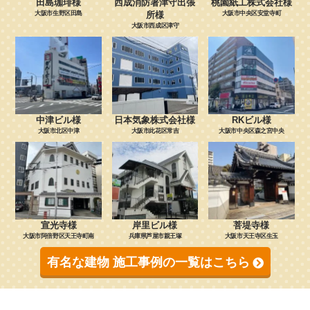
田島珈琲様
西成消防署津守出張
桃園紙工株式会社様
大阪市生野区田島
所様
大阪市中央区安堂寺町
大阪市西成区津守
中津ビル様
日本気象株式会社様
RKビル様
大阪市北区中津
大阪市此花区常吉
大阪市中央区森之宮中央
宣光寺様
岸里ビル様
菩堤寺様
大阪市阿倍野区天王寺町南
兵庫県芦屋市親王塚
大阪市天王寺区生玉
有名な建物 施工事例の一覧はこちら