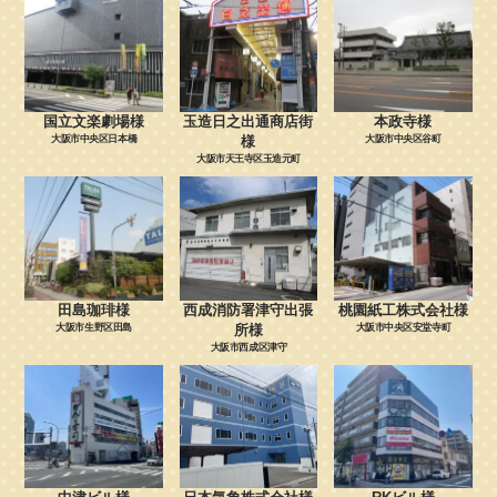
国立文楽劇場様
玉造日之出通商店街
本政寺様
大阪市中央区日本橋
様
大阪市中央区谷町
大阪市天王寺区玉造元町
田島珈琲様
西成消防署津守出張
桃園紙工株式会社様
大阪市生野区田島
所様
大阪市中央区安堂寺町
大阪市西成区津守