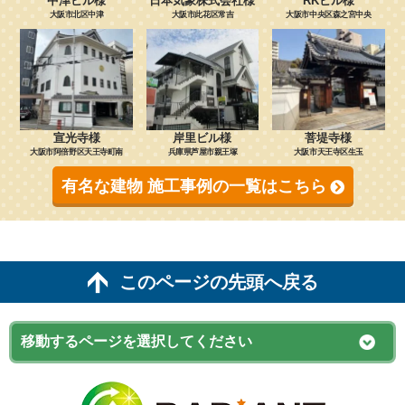
中津ビル様
日本気象株式会社様
RKビル様
大阪市北区中津
大阪市此花区常吉
大阪市中央区森之宮中央
宣光寺様
岸里ビル様
菩堤寺様
大阪市阿倍野区天王寺町南
兵庫県芦屋市親王塚
大阪市天王寺区生玉
有名な建物 施工事例の一覧はこちら
このページの先頭へ戻る