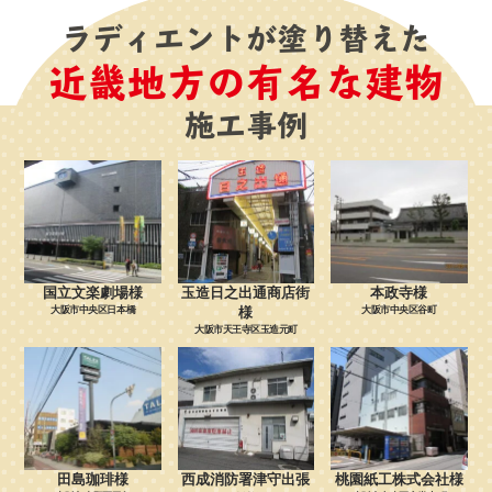
ラディエントが塗り替えた
近畿地方の有名な建物
施工事例
国立文楽劇場様
玉造日之出通商店街
本政寺様
大阪市中央区日本橋
様
大阪市中央区谷町
大阪市天王寺区玉造元町
田島珈琲様
西成消防署津守出張
桃園紙工株式会社様