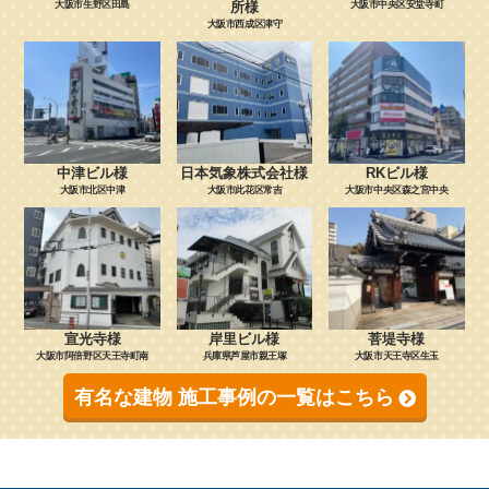
大阪市生野区田島
所様
大阪市中央区安堂寺町
大阪市西成区津守
中津ビル様
日本気象株式会社様
RKビル様
大阪市北区中津
大阪市此花区常吉
大阪市中央区森之宮中央
宣光寺様
岸里ビル様
菩堤寺様
大阪市阿倍野区天王寺町南
兵庫県芦屋市親王塚
大阪市天王寺区生玉
有名な建物 施工事例の一覧はこちら