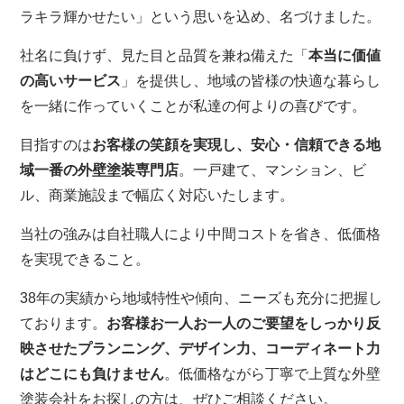
ラキラ輝かせたい」という思いを込め、名づけました。
社名に負けず、見た目と品質を兼ね備えた「
本当に価値
の高いサービス
」を提供し、地域の皆様の快適な暮らし
を一緒に作っていくことが私達の何よりの喜びです。
目指すのは
お客様の笑顔を実現し、安心・信頼できる地
域一番の外壁塗装専門店
。一戸建て、マンション、ビ
ル、商業施設まで幅広く対応いたします。
当社の強みは自社職人により中間コストを省き、低価格
を実現できること。
38年の実績から地域特性や傾向、ニーズも充分に把握し
ております。
お客様お一人お一人のご要望をしっかり反
映させたプランニング、デザイン力、コーディネート力
はどこにも負けません
。低価格ながら丁寧で上質な外壁
塗装会社をお探しの方は、ぜひご相談ください。