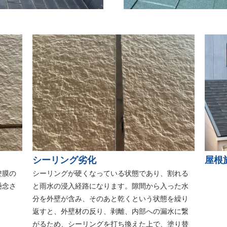
シーリング劣化
屋根
塗膜の
シーリングが硬くなっている状態であり、割れる
懸念さ
と雨水の浸入経路になります。隙間から入った水
分を外壁が含み、そのあと乾くという状態を繰り
返すと、外壁材の反り、剥離、内部への漏水に繋
がるため、シーリングを打ち換えた上で、塗り替