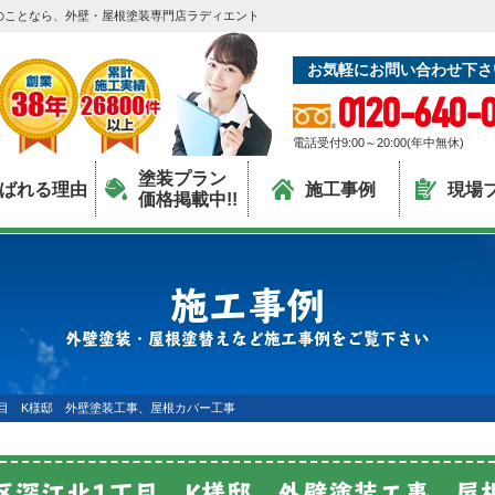
のことなら、外壁・屋根塗装専門店ラディエント
お気軽にお問い合わせ下さ
0120-640-0
電話受付9:00～20:00(年中無休)
塗装プラン
ばれる理由
施工事例
現場
価格掲載中!!
施工事例
外壁塗装・屋根塗替えなど施工事例をご覧下さい
目 K様邸 外壁塗装工事、屋根カバー工事
区深江北1丁目 K様邸 外壁塗装工事、屋