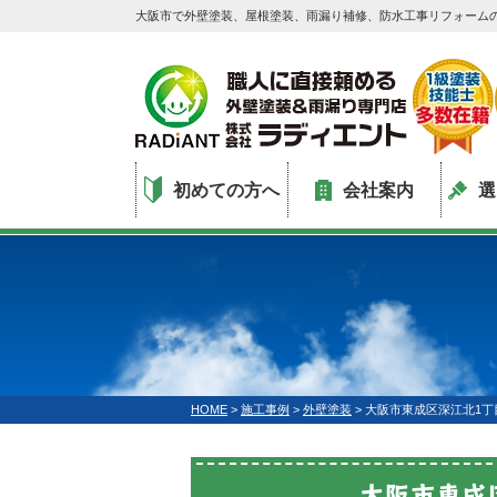
大阪市で外壁塗装、屋根塗装、雨漏り補修、防水工事リフォーム
初めての方へ
会社案内
選
HOME
>
施工事例
>
外壁塗装
>
大阪市東成区深江北1丁
大阪市東成