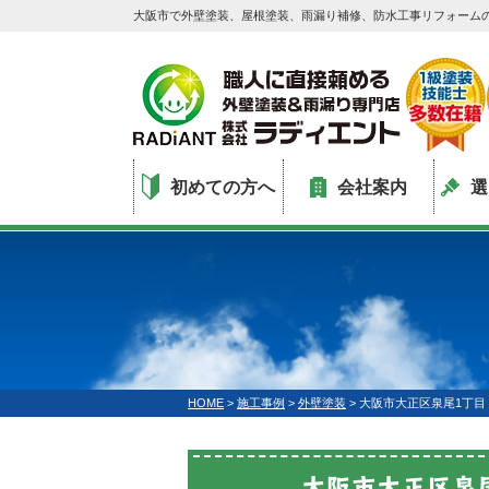
大阪市で外壁塗装、屋根塗装、雨漏り補修、防水工事リフォーム
初めての方へ
会社案内
選
HOME
>
施工事例
>
外壁塗装
>
大阪市大正区泉尾1丁目
大阪市大正区泉