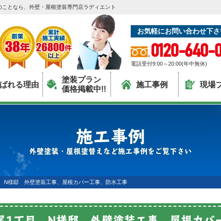
のことなら、外壁・屋根塗装専門店ラディエント
お気軽にお問い合わせ下さ
0120-640-0
電話受付9:00～20:00(年中無休)
塗装プラン
ばれる理由
施工事例
現場
価格掲載中!!
施工事例
外壁塗装・屋根塗替えなど施工事例をご覧下さい
 N様邸 外壁塗装工事、屋根カバー工事、防水工事
尾1丁目 N様邸 外壁塗装工事、屋根カバ