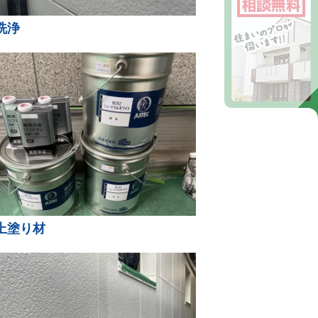
洗浄
上塗り材