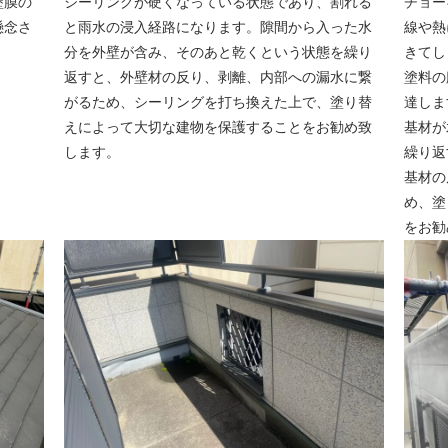
塗膜の
シーリングが硬くなっている状態であり、割れる
チョー
懸念さ
と雨水の浸入経路になります。隙間から入った水
線や熱
分を外壁が含み、そのあと乾くという状態を繰り
きてし
返すと、外壁材の反り、剥離、内部への漏水に繋
塗料の
がるため、シーリングを打ち換えた上で、塗り替
達しま
えによって大切な建物を保護することをお勧め致
基材が
します。
繰り返
基材の
め、塗
をお勧