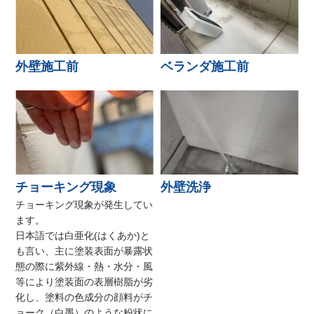
外壁施工前
ベランダ施工前
チョーキング現象
外壁洗浄
チョーキング現象が発生してい
ます。
日本語では白亜化(はくあか)と
も言い、主に塗装表面が暴露状
態の際に紫外線・熱・水分・風
等により塗装面の表層樹脂が劣
化し、塗料の色成分の顔料がチ
ョーク（白墨）のような粉状に