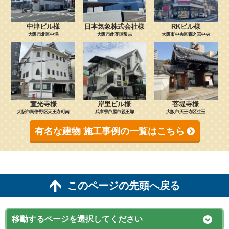
中津ビル様
日本気象株式会社様
RKビル様
大阪市北区中津
大阪市此花区常吉
大阪市中央区森之宮中央
宣光寺様
岸里ビル様
菩堤寺様
大阪市阿倍野区天王寺町南
兵庫県芦屋市親王塚
大阪市天王寺区生玉
有名な建物 施工事例の一覧はこちら
このページの先頭へ戻る