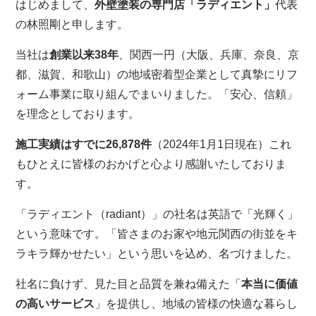
はじめまして、
外壁塗装の専門店「ラディエント」
代表
の林照剛と申します。
当社は
創業以来38年
、関西一円（大阪、兵庫、奈良、京
都、滋賀、和歌山）の地域密着型企業として真摯にリフ
ォーム事業に取り組んでまいりました。「安心、信頼」
を理念としております。
施工実績はすでに26,878件
（2024年1月1日現在）これ
もひとえに皆様のおかげと心より感謝いたしておりま
す。
「ラディエント（radiant）」の社名は英語で「光輝く」
という意味です。「皆さまのお家や地元関西の街並をキ
ラキラ輝かせたい」という思いを込め、名づけました。
社名に負けず、見た目と品質を兼ね備えた「
本当に価値
の高いサービス
」を提供し、地域の皆様の快適な暮らし