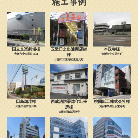
施工事例
国立文楽劇場様
玉造日之出通商店街
本政寺様
大阪市中央区日本橋
様
大阪市中央区谷町
大阪市天王寺区玉造元町
田島珈琲様
西成消防署津守出張
桃園紙工株式会社様
大阪市生野区田島
所様
大阪市中央区安堂寺町
大阪市西成区津守