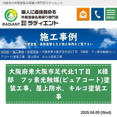
大阪市の外壁塗装＆雨漏り専門店ラディエント
MENU
施工事例
外壁塗装・屋根塗替えなど施工事例をご覧下さい
HOME
>
施工事例
>
外壁塗装
>
大阪府東大阪市足代北1丁目 K様邸 フッ素光触媒(ピュ
アコート)塗装工事、屋上防水、キルコ塗装工事
大阪府東大阪市足代北1丁目 K様
邸 フッ素光触媒(ピュアコート)塗
装工事、屋上防水、キルコ塗装工
事
2025.04.09 (Wed)