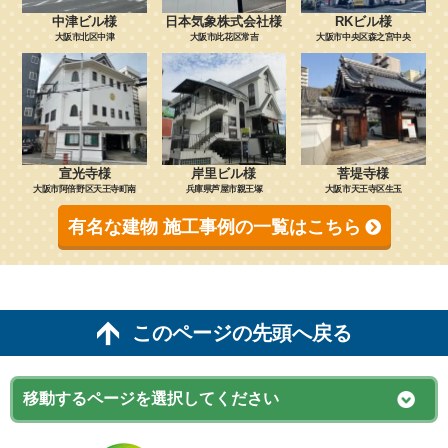
中津ビル様
日本気象株式会社様
RKビル様
大阪市北区中津
大阪市此花区常吉
大阪市中央区森之宮中央
宣光寺様
岸里ビル様
菩堤寺様
大阪市阿倍野区天王寺町南
兵庫県芦屋市親王塚
大阪市天王寺区生玉
有名な建物 施工事例の一覧はこちら
このページの先頭へ戻る