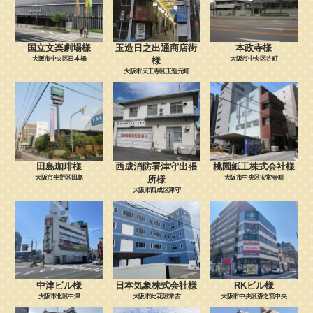
国立文楽劇場様
玉造日之出通商店街
本政寺様
大阪市中央区日本橋
様
大阪市中央区谷町
大阪市天王寺区玉造元町
田島珈琲様
西成消防署津守出張
桃園紙工株式会社様
大阪市生野区田島
所様
大阪市中央区安堂寺町
大阪市西成区津守
中津ビル様
日本気象株式会社様
RKビル様
大阪市北区中津
大阪市此花区常吉
大阪市中央区森之宮中央