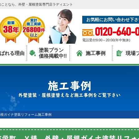
のことなら、外壁・屋根塗装専門店ラディエント
お気軽にお問い合わせ下さ
0120-640-0
電話受付9:00～20:00(年中無休)
塗装プラン
ばれる理由
施工事例
現場
価格掲載中!!
施工事例
外壁塗装・屋根塗替えなど施工事例をご覧下さい
屋根ガイナ塗装リフォーム施工事例
市栄町 Ｙ様 外壁・屋根ガイナ塗装リフォ