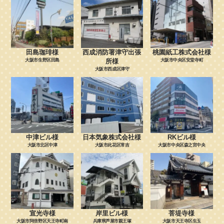
田島珈琲様
西成消防署津守出張
桃園紙工株式会社様
大阪市生野区田島
所様
大阪市中央区安堂寺町
大阪市西成区津守
中津ビル様
日本気象株式会社様
RKビル様
大阪市北区中津
大阪市此花区常吉
大阪市中央区森之宮中央
宣光寺様
岸里ビル様
菩堤寺様
大阪市阿倍野区天王寺町南
兵庫県芦屋市親王塚
大阪市天王寺区生玉