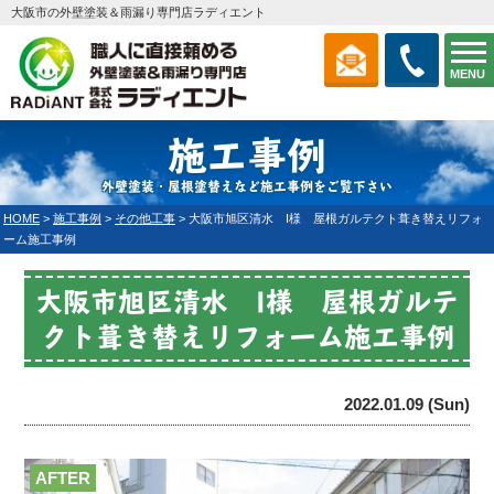
大阪市の外壁塗装＆雨漏り専門店ラディエント
MENU
施工事例
外壁塗装・屋根塗替えなど施工事例をご覧下さい
HOME
>
施工事例
>
その他工事
>
大阪市旭区清水 I様 屋根ガルテクト葺き替えリフォ
ーム施工事例
大阪市旭区清水 I様 屋根ガルテ
クト葺き替えリフォーム施工事例
2022.01.09 (Sun)
AFTER