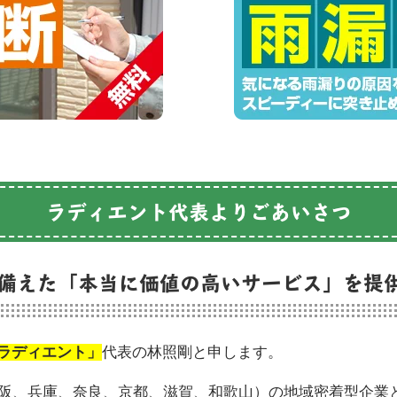
ラディエント代表よりごあいさつ
備えた
「本当に価値の高いサービス」を提
ラディエント」
代表の林照剛と申します。
阪、兵庫、奈良、京都、滋賀、和歌山）の地域密着型企業