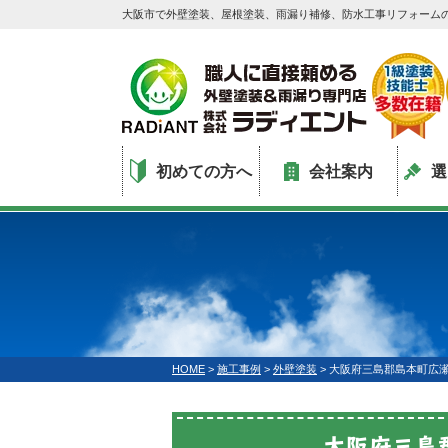
大阪市で外壁塗装、屋根塗装、雨漏り補修、防水工事リフォーム
初めての方へ
会社案内
選
HOME
>
施工事例
>
外壁塗装
>
大阪府三島郡島本町広瀬
大阪府三島