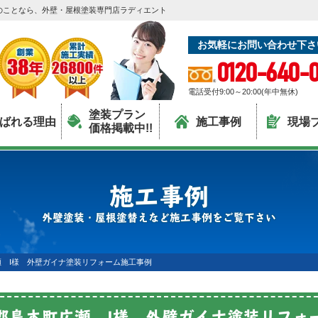
のことなら、外壁・屋根塗装専門店ラディエント
お気軽にお問い合わせ下さ
0120-640-0
電話受付9:00～20:00(年中無休)
塗装プラン
ばれる理由
施工事例
現場
価格掲載中!!
施工事例
外壁塗装・屋根塗替えなど施工事例をご覧下さい
 I様 外壁ガイナ塗装リフォーム施工事例
郡島本町広瀬 I様 外壁ガイナ塗装リフォ