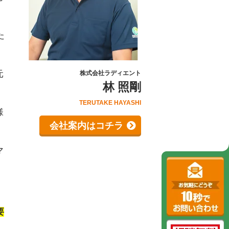
。
た
元
株式会社ラディエント
林 照剛
TERUTAKE HAYASHI
様
会社案内はコチラ
マ
要
。