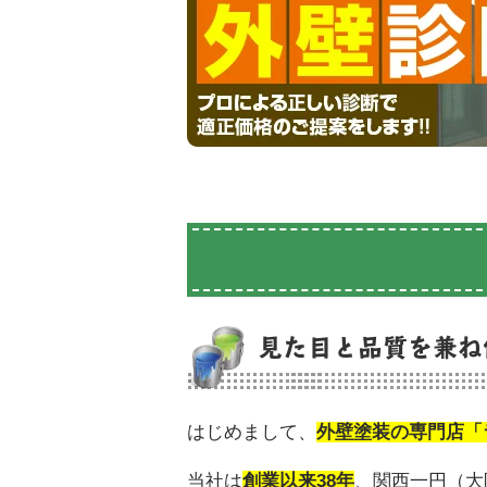
見た目と品質を兼ね
はじめまして、
外壁塗装の専門店「
当社は
創業以来38年
、関西一円（大