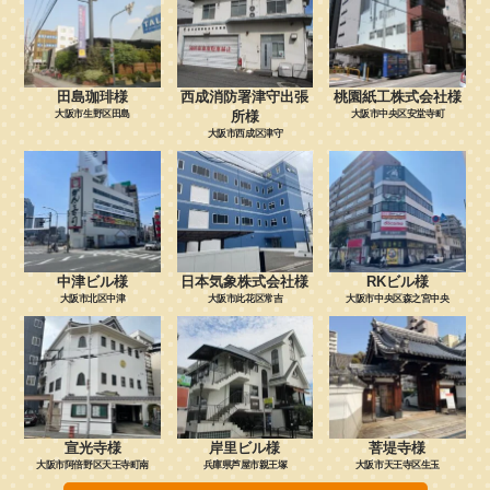
田島珈琲様
西成消防署津守出張
桃園紙工株式会社様
大阪市生野区田島
所様
大阪市中央区安堂寺町
大阪市西成区津守
中津ビル様
日本気象株式会社様
RKビル様
大阪市北区中津
大阪市此花区常吉
大阪市中央区森之宮中央
宣光寺様
岸里ビル様
菩堤寺様
大阪市阿倍野区天王寺町南
兵庫県芦屋市親王塚
大阪市天王寺区生玉