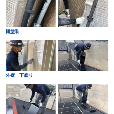
樋塗装
外壁 下塗り