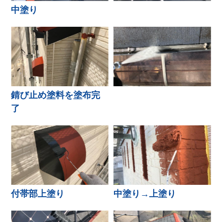
中塗り
錆び止め塗料を塗布完
了
付帯部上塗り
中塗り→上塗り