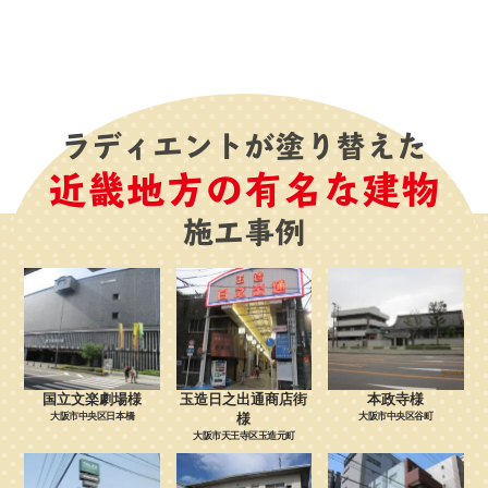
ラディエントが塗り替えた
近畿地方の有名な建物
施工事例
国立文楽劇場様
玉造日之出通商店街
本政寺様
大阪市中央区日本橋
様
大阪市中央区谷町
大阪市天王寺区玉造元町