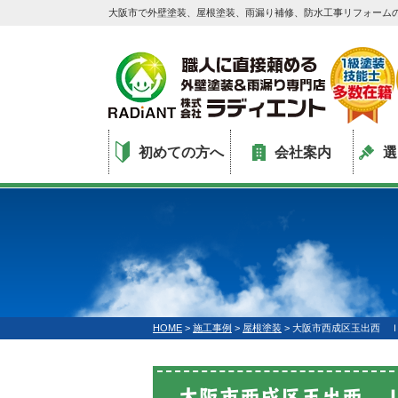
大阪市で外壁塗装、屋根塗装、雨漏り補修、防水工事リフォーム
初めての方へ
会社案内
選
HOME
>
施工事例
>
屋根塗装
>
大阪市西成区玉出西 
大阪市西成区玉出西 