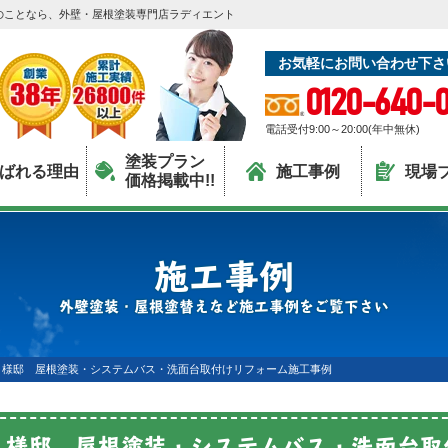
のことなら、外壁・屋根塗装専門店ラディエント
お気軽にお問い合わせ下さ
0120-640-0
電話受付9:00～20:00(年中無休)
塗装プラン
ばれる理由
施工事例
現場
価格掲載中!!
施工事例
外壁塗装・屋根塗替えなど施工事例をご覧下さい
Ｉ様邸 屋根塗装・システムバス・洗面台取付けリフォーム施工事例
Ｉ様邸 屋根塗装・システムバス・洗面台取