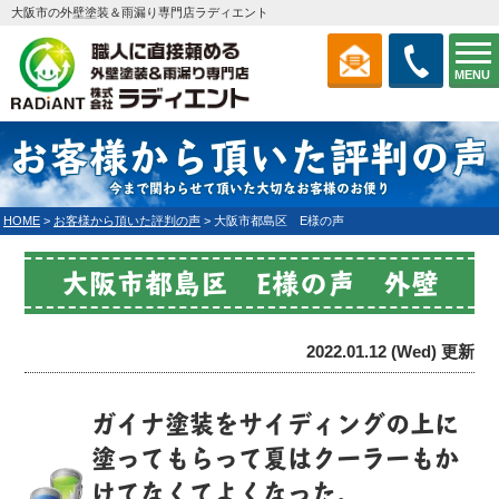
大阪市の外壁塗装＆雨漏り専門店ラディエント
MENU
お客様から頂いた評判の声
今まで関わらせて頂いた大切なお客様のお便り
HOME
>
お客様から頂いた評判の声
>
大阪市都島区 E様の声
大阪市都島区 E様の声 外壁
2022.01.12 (Wed) 更新
ガイナ塗装をサイディングの上に
塗ってもらって夏はクーラーもか
けてなくてよくなった。