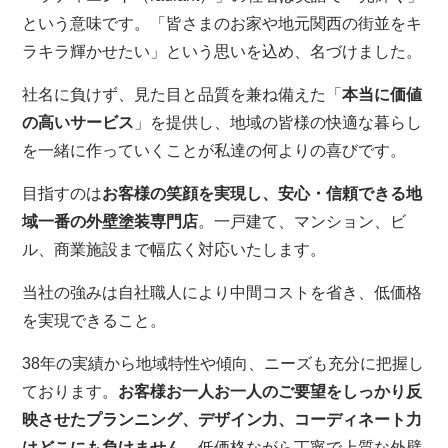
という意味です。「皆さまのお家や地元関西の街並をキ
ラキラ輝かせたい」という思いを込め、名づけました。
社名に負けず、見た目と品質を兼ね備えた「
本当に価値
の高いサービス
」を提供し、地域の皆様の快適な暮らし
を一緒に作っていくことが私達の何よりの喜びです。
目指すのは
お客様の笑顔を実現し、安心・信頼できる地
域一番の外壁塗装専門店
。一戸建て、マンション、ビ
ル、商業施設まで幅広く対応いたします。
当社の強みは自社職人により中間コストを省き、低価格
を実現できること。
38年の実績から地域特性や傾向、ニーズも充分に把握し
ております。
お客様お一人お一人のご要望をしっかり反
映させたプランニング、デザイン力、コーディネート力
はどこにも負けません
。低価格ながら丁寧で上質な外壁