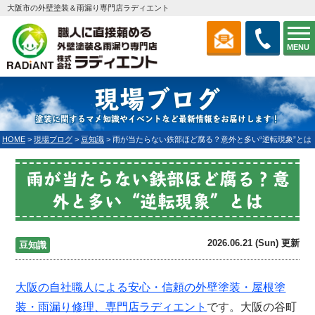
大阪市の外壁塗装＆雨漏り専門店ラディエント
MENU
現場ブログ
塗装に関するマメ知識やイベントなど最新情報をお届けします！
HOME
>
現場ブログ
>
豆知識
>
雨が当たらない鉄部ほど腐る？意外と多い“逆転現象”とは
雨が当たらない鉄部ほど腐る？意
外と多い“逆転現象”とは
2026.06.21 (Sun) 更新
豆知識
大阪の自社職人による安心・信頼の外壁塗装・屋根塗
装・雨漏り修理、専門店
ラディエント
です。大阪の谷町