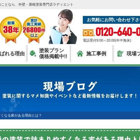
のことなら、外壁・屋根塗装専門店ラディエント
お気軽にお問い合わせ下さ
0120-640-0
電話受付9:00～20:00(年中無休)
塗装プラン
ばれる理由
施工事例
現場
価格掲載中!!
現場ブログ
塗装に関するマメ知識やイベントなど最新情報をお届けします！
すくなる家がある理由とは？
樋の塗装で詰まりやすくなる家がある理由と