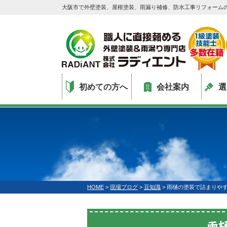
大阪市で外壁塗装、屋根塗装、雨漏り補修、防水工事リフォーム
初めての方へ
会社案内
選
HOME
>
現場ブログ
>
豆知識
>
雨樋の塗装で詰まりや
雨