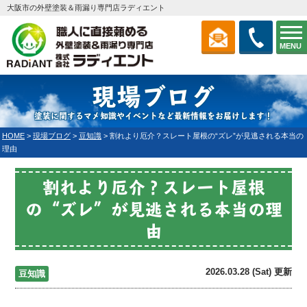
大阪市の外壁塗装＆雨漏り専門店ラディエント
MENU
現場ブログ
塗装に関するマメ知識やイベントなど最新情報をお届けします！
HOME
>
現場ブログ
>
豆知識
>
割れより厄介？スレート屋根の“ズレ”が見逃される本当の
理由
割れより厄介？スレート屋根
の“ズレ”が見逃される本当の理
由
2026.03.28 (Sat) 更新
豆知識