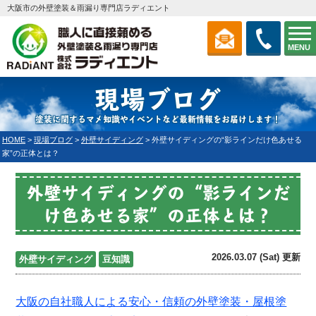
大阪市の外壁塗装＆雨漏り専門店ラディエント
MENU
現場ブログ
塗装に関するマメ知識やイベントなど最新情報をお届けします！
HOME
>
現場ブログ
>
外壁サイディング
>
外壁サイディングの“影ラインだけ色あせる
家”の正体とは？
外壁サイディングの“影ラインだ
け色あせる家”の正体とは？
2026.03.07 (Sat) 更新
外壁サイディング
豆知識
大阪の自社職人による安心・信頼の外壁塗装・屋根塗