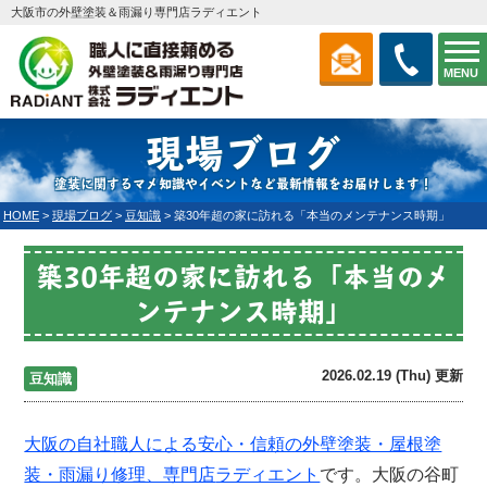
大阪市の外壁塗装＆雨漏り専門店ラディエント
MENU
現場ブログ
塗装に関するマメ知識やイベントなど最新情報をお届けします！
HOME
>
現場ブログ
>
豆知識
>
築30年超の家に訪れる「本当のメンテナンス時期」
築30年超の家に訪れる「本当のメ
ンテナンス時期」
2026.02.19 (Thu) 更新
豆知識
大阪の自社職人による安心・信頼の外壁塗装・屋根塗
装・雨漏り修理、専門店
ラディエント
です。大阪の谷町