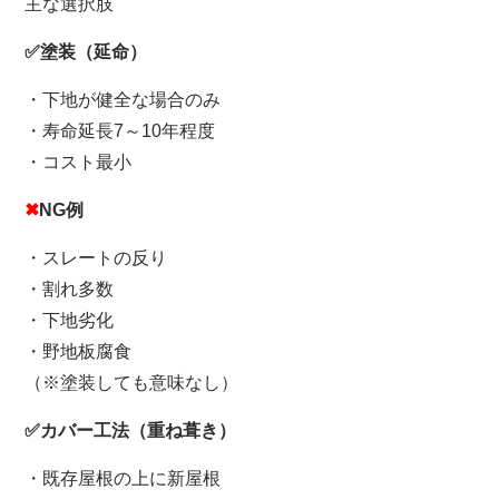
主な選択肢
✅塗装（延命）
・下地が健全な場合のみ
・寿命延長7～10年程度
・コスト最小
✖
NG例
・スレートの反り
・割れ多数
・下地劣化
・野地板腐食
（※塗装しても意味なし）
✅カバー工法（重ね葺き）
・既存屋根の上に新屋根