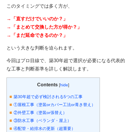
このタイミングでは多く方が、
→「直すだけでいいのか？」
→「まとめて交換した方が得か？」
→「まだ延命できるのか？」
という大きな判断を迫られます。
今回はプロ目線で、築30年超で選択が必要になる代表的
な工事と判断基準を詳しく解説します。
Contents
[
hide
]
築30年超で必ず検討される5つの工事
①屋根工事（塗装orカバー工法or葺き替え）
②外壁工事（塗装or張替え）
③防水工事（ベランダ・屋上）
④配管・給排水の更新（超重要）