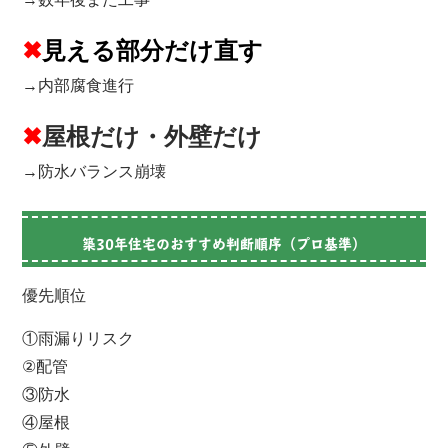
✖
見える部分だけ直す
→内部腐食進行
✖
屋根だけ・外壁だけ
→防水バランス崩壊
築30年住宅のおすすめ判断順序（プロ基準）
優先順位
①雨漏りリスク
②配管
③防水
④屋根