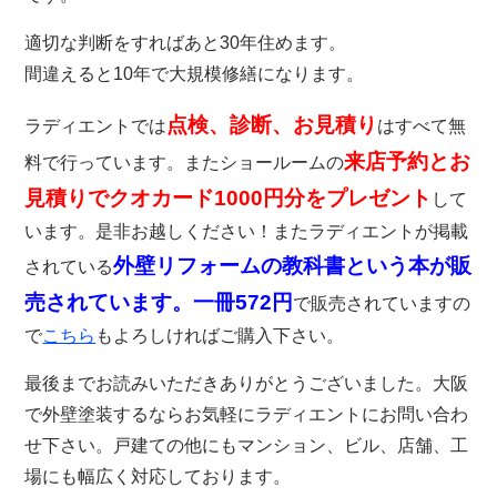
適切な判断をすればあと30年住めます。
間違えると10年で大規模修繕になります。
点検、診断、お見積り
ラディエントでは
はすべて無
来店予約とお
料で行っています。またショールームの
見積りでクオカード1000円分をプレゼント
して
います。是非お越しください！またラディエントが掲載
外壁リフォームの教科書という本が販
されている
売されています。一冊572円
で販売されていますの
で
こちら
もよろしければご購入下さい。
最後までお読みいただきありがとうございました。大阪
で外壁塗装するならお気軽にラディエントにお問い合わ
せ下さい。戸建ての他にもマンション、ビル、店舗、工
場にも幅広く対応しております。