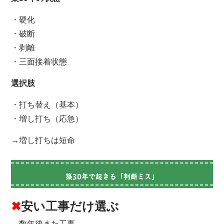
・硬化
・破断
・剥離
・三面接着状態
選択肢
・打ち替え（基本）
・増し打ち（応急）
→増し打ちは短命
築30年で起きる「判断ミス」
✖
安い工事だけ選ぶ
→数年後また工事