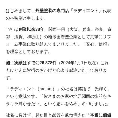
はじめまして、
外壁塗装の専門店「ラディエント」
代表
の林照剛と申します。
当社は
創業以来38年
、関西一円（大阪、兵庫、奈良、京
都、滋賀、和歌山）の地域密着型企業として真摯にリフ
ォーム事業に取り組んでまいりました。「安心、信頼」
を理念としております。
施工実績はすでに26,878件
（2024年1月1日現在）これ
もひとえに皆様のおかげと心より感謝いたしておりま
す。
「ラディエント（radiant）」の社名は英語で「光輝く」
という意味です。「皆さまのお家や地元関西の街並をキ
ラキラ輝かせたい」という思いを込め、名づけました。
社名に負けず、見た目と品質を兼ね備えた「
本当に価値