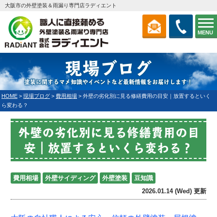
大阪市の外壁塗装＆雨漏り専門店ラディエント
MENU
現場ブログ
塗装に関するマメ知識やイベントなど最新情報をお届けします！
HOME
>
現場ブログ
>
費用相場
>
外壁の劣化別に見る修繕費用の目安｜放置するといく
ら変わる？
外壁の劣化別に見る修繕費用の目
安｜放置するといくら変わる？
費用相場
外壁サイディング
外壁塗装
豆知識
2026.01.14 (Wed) 更新