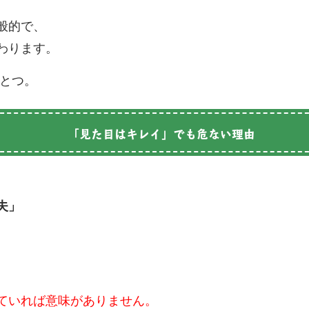
般的で、
わります。
とつ。
「見た目はキレイ」でも危ない理由
夫」
、
ていれば意味がありません。