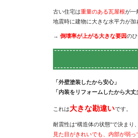
古い住宅は
重量のある瓦屋根
が一
地震時に建物に大きな水平力が加
→
倒壊率が上がる大きな要因
のひ
「外壁塗装したから安心」
「内装をリフォームしたから大丈
大きな勘違い
これは
です。
耐震性は“構造体の状態”で決まり
見た目がきれいでも、内部が弱っ