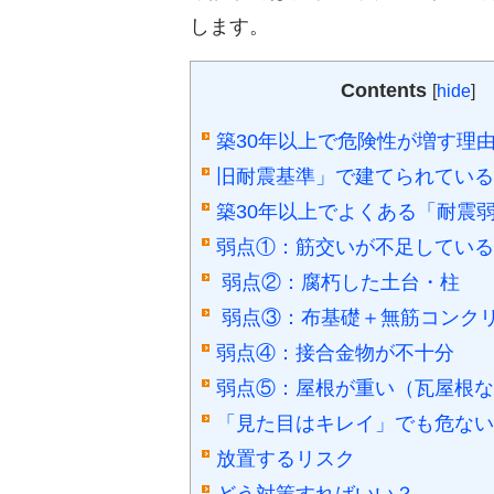
します。
Contents
[
hide
]
築30年以上で危険性が増す理
旧耐震基準」で建てられている
築30年以上でよくある「耐震
弱点①：筋交いが不足している
弱点②：腐朽した土台・柱
弱点③：布基礎＋無筋コンク
弱点④：接合金物が不十分
弱点⑤：屋根が重い（瓦屋根な
「見た目はキレイ」でも危ない
放置するリスク