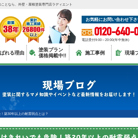
のことなら、外壁・屋根塗装専門店ラディエント
お気軽にお問い合わせ下さ
0120-640-0
電話受付9:00～20:00(年中無休)
塗装プラン
ばれる理由
施工事例
現場
価格掲載中!!
現場ブログ
塗装に関するマメ知識やイベントなど最新情報をお届けします！
！築30年以上の耐震弱点とは？
目はきれいでも危険！築30年以上の耐震弱点