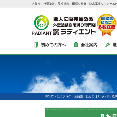
大阪市で外壁塗装、屋根塗装、雨漏り補修、防水工事リフォーム
初めての方へ
会社案内
選
HOME
>
現場ブログ
>
豆知識
>
見た目はきれいでも危険
見た