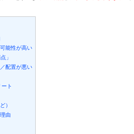
由
可能性が高い
弱点」
／配置が悪い
リート
ど）
理由