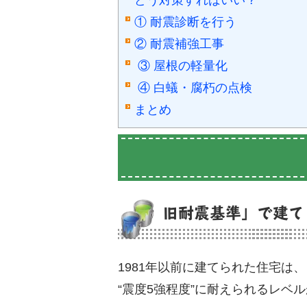
どう対策すればいい？
① 耐震診断を行う
② 耐震補強工事
③ 屋根の軽量化
④ 白蟻・腐朽の点検
まとめ
旧耐震基準」で建て
1981年以前に建てられた住宅は
“震度5強程度”に耐えられるレベ