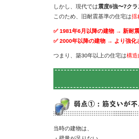
しかし、現代では
震度6強〜7クラ
このため、旧耐震基準の住宅は
揺
✅ 1981年6月以降の建物 → 新耐
✅ 2000年以降の建物 → より
つまり、築30年以上の住宅は
構造
弱点①：筋交いが不
当時の建物は、
・壁量が足りない