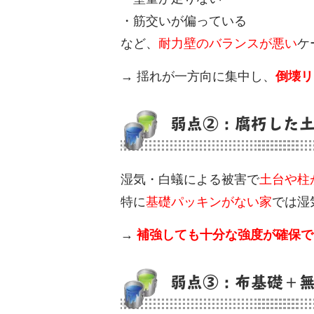
・筋交いが偏っている
など、
耐力壁のバランスが悪い
ケ
→ 揺れが一方向に集中し、
倒壊リ
弱点②：腐朽した
湿気・白蟻による被害で
土台や柱
特に
基礎パッキンがない家
では湿
→
補強しても十分な強度が確保で
弱点③：布基礎＋無