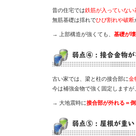
昔の住宅では
鉄筋が入っていない
無筋基礎は揺れで
ひび割れや破断
→ 上部構造が強くても、
基礎が壊
弱点④：接合金物が
古い家では、梁と柱の接合部に
金
今は補強金物で強く固定しますが
→ 大地震時に
接合部が外れる＝倒
弱点⑤：屋根が重い