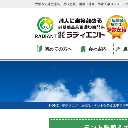
大阪市で外壁塗装、屋根塗装、雨漏り補修、防水工事リフォーム
初めての方へ
会社案内
選
HOME
>
現場ブログ
>
豆知識
>
テント張替え工事で見
テント張替え