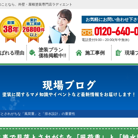
のことなら、外壁・屋根塗装専門店ラディエント
お気軽にお問い合わせ下さ
0120-640-0
電話受付9:00～20:00(年中無休)
塗装プラン
ばれる理由
施工事例
現場
価格掲載中!!
現場ブログ
塗装に関するマメ知識やイベントなど最新情報をお届けします！
落とされがちな「風荷重」と「排水設計」の重要性
工事で見落とされがちな「風荷重」と「排水