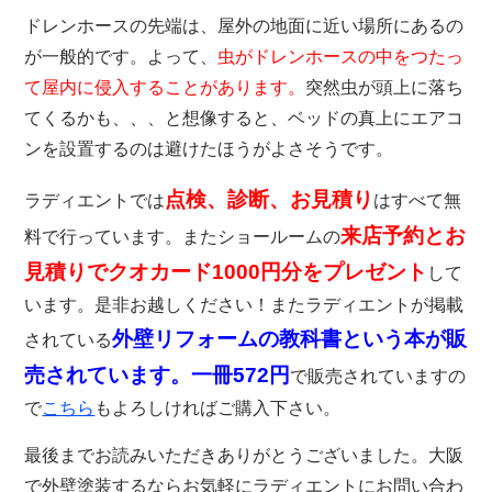
ドレンホースの先端は、屋外の地面に近い場所にあるの
が一般的です。よって、
虫がドレンホースの中をつたっ
て屋内に侵入することがあります。
突然虫が頭上に落ち
てくるかも、、、と想像すると、ベッドの真上にエアコ
ンを設置するのは避けたほうがよさそうです。
点検、診断、お見積り
ラディエントでは
はすべて無
来店予約とお
料で行っています。またショールームの
見積りでクオカード1000円分をプレゼント
して
います。是非お越しください！またラディエントが掲載
外壁リフォームの教科書という本が販
されている
売されています。一冊572円
で販売されていますの
で
こちら
もよろしければご購入下さい。
最後までお読みいただきありがとうございました。大阪
で外壁塗装するならお気軽にラディエントにお問い合わ