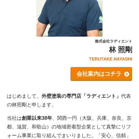
株式会社ラディエント
林 照剛
TERUTAKE HAYASHI
会社案内はコチラ
はじめまして、
外壁塗装の専門店「ラディエント」
代表
の林照剛と申します。
当社は
創業以来38年
、関西一円（大阪、兵庫、奈良、京
都、滋賀、和歌山）の地域密着型企業として真摯にリフ
ォーム事業に取り組んでまいりました。「安心、信頼」