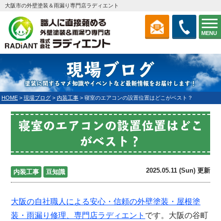
大阪市の外壁塗装＆雨漏り専門店ラディエント
MENU
現場ブログ
塗装に関するマメ知識やイベントなど最新情報をお届けします！
HOME
>
現場ブログ
>
内装工事
>
寝室のエアコンの設置位置はどこがベスト？
寝室のエアコンの設置位置はどこ
がベスト？
2025.05.11 (Sun) 更新
内装工事
豆知識
大阪の自社職人による安心・信頼の外壁塗装・屋根塗
装・雨漏り修理、専門店
ラディエント
です。大阪の谷町