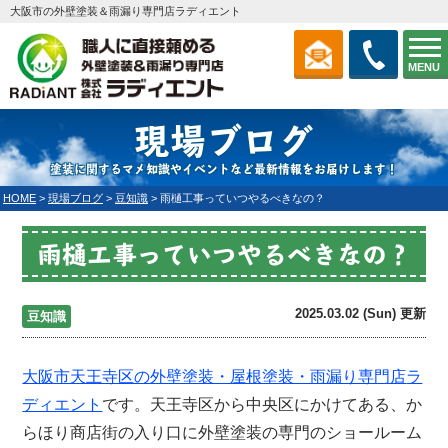
大阪市の外壁塗装＆雨漏り専門店ラディエント
MENU
現場ブログ
塗装に関するマメ知識やイベントなど最新情報をお届けします！
HOME
>
現場ブログ
>
豆知識
>
雨樋工事っていつやるべきなの？
雨樋工事っていつやるべきなの？
2025.03.02 (Sun) 更新
豆知識
大阪市天王寺区の外壁塗装・屋根塗装・雨漏り専門店
ラ
ディエント
です。天王寺区から中央区にかけてある、か
らほり商店街の入り口に外壁塗装の専門のショールーム