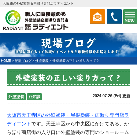
大阪市の外壁塗装＆雨漏り専門店ラディエント
MENU
現場ブログ
塗装に関するマメ知識やイベントなど最新情報をお届けします！
HOME
>
現場ブログ
>
外壁塗装
>
外壁塗装の正しい塗り方って？
外壁塗装の正しい塗り方って？
2024.07.26 (Fri) 更新
外壁塗装
豆知識
大阪市天王寺区の外壁塗装・屋根塗装・雨漏り専門店
ラ
ディエント
です。天王寺区から中央区にかけてある、か
らほり商店街の入り口に外壁塗装の専門のショールーム