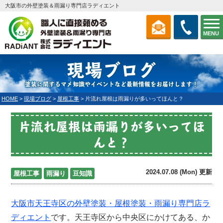
大阪市の外壁塗装＆雨漏り専門店ラディエント
MENU
現場ブログ
塗装に関するマメ知識やイベントなど最新情報をお届けします！
HOME
>
現場ブログ
>
屋根工事
>
片流れ屋根は雨漏りが多いってほんと？
片流れ屋根は雨漏りが多いってほ
んと？
2024.07.08 (Mon) 更新
屋根工事
雨漏り
豆知識
大阪市天王寺区の外壁塗装・屋根塗装・雨漏り専門店
ラ
ディエント
です。天王寺区から中央区にかけてある、か