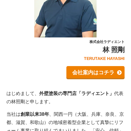
株式会社ラディエント
林 照剛
TERUTAKE HAYASHI
会社案内はコチラ
はじめまして、
外壁塗装の専門店「ラディエント」
代表
の林照剛と申します。
当社は
創業以来38年
、関西一円（大阪、兵庫、奈良、京
都、滋賀、和歌山）の地域密着型企業として真摯にリフ
ォーム事業に取り組んでまいりました。「安心、信頼」