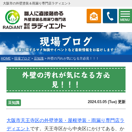
大阪市の外壁塗装＆雨漏り専門店ラディエント
MENU
現場ブログ
塗装に関するマメ知識やイベントなど最新情報をお届けします！
HOME
>
現場ブログ
>
豆知識
>
外壁の汚れが気になる方必見！！！
外壁の汚れが気になる方必
見！！！
2024.03.05 (Tue) 更新
豆知識
大阪市天王寺区の外壁塗装・屋根塗装・雨漏り専門店
ラ
ディエント
です。天王寺区から中央区にかけてある、か