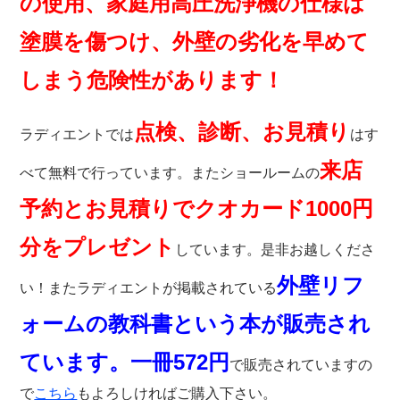
の使用、家庭用高圧洗浄機の仕様は
塗膜を傷つけ、外壁の劣化を早めて
しまう危険性があります！
点検、診断、お見積り
ラディエント
では
はす
来店
べて無料で行っています。またショールームの
予約とお見積りでクオカード1000円
分をプレゼント
しています。是非お越しくださ
外壁リフ
い！またラディ
エントが掲載されている
ォームの教科書という本が販売され
ています。一冊572円
で販売されていますの
で
こちら
もよろしければご購入下さい。