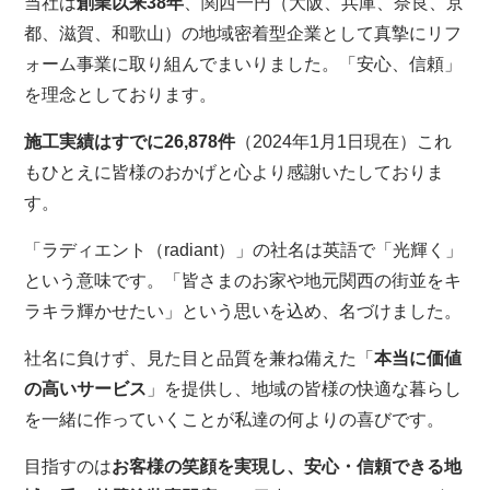
当社は
創業以来38年
、関西一円（大阪、兵庫、奈良、京
都、滋賀、和歌山）の地域密着型企業として真摯にリフ
ォーム事業に取り組んでまいりました。「安心、信頼」
を理念としております。
施工実績はすでに26,878件
（2024年1月1日現在）これ
もひとえに皆様のおかげと心より感謝いたしておりま
す。
「ラディエント（radiant）」の社名は英語で「光輝く」
という意味です。「皆さまのお家や地元関西の街並をキ
ラキラ輝かせたい」という思いを込め、名づけました。
社名に負けず、見た目と品質を兼ね備えた「
本当に価値
の高いサービス
」を提供し、地域の皆様の快適な暮らし
を一緒に作っていくことが私達の何よりの喜びです。
目指すのは
お客様の笑顔を実現し、安心・信頼できる地