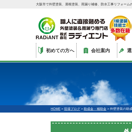
大阪市で外壁塗装、屋根塗装、雨漏り補修、防水工事リフォーム
初めての方へ
会社案内
選
HOME
>
現場ブログ
>
助成金・補助金
>
外壁塗装の助
外