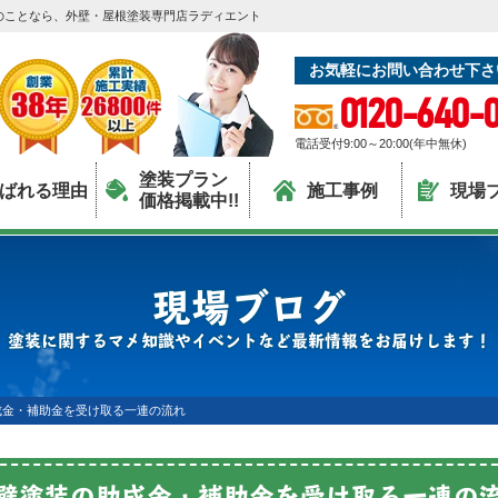
のことなら、外壁・屋根塗装専門店ラディエント
お気軽にお問い合わせ下さ
0120-640-0
電話受付9:00～20:00(年中無休)
塗装プラン
ばれる理由
施工事例
現場
価格掲載中!!
現場ブログ
塗装に関するマメ知識やイベントなど最新情報をお届けします！
成金・補助金を受け取る一連の流れ
壁塗装の助成金・補助金を受け取る一連の