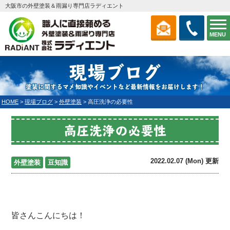
大阪市の外壁塗装＆雨漏り専門店ラディエント
MENU
現場ブログ
塗装に関するマメ知識やイベントなど最新情報をお届けします！
HOME
>
現場ブログ
>
外壁塗装
>
高圧洗浄の必要性
高圧洗浄の必要性
2022.02.07 (Mon) 更新
外壁塗装
豆知識
皆さんこんにちは！